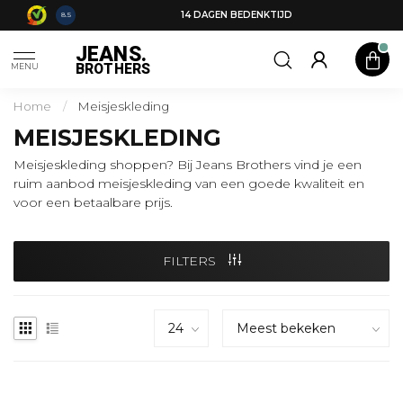
14 DAGEN BEDENKTIJD
8.5
JEANS.
BROTHERS
MENU
Home
/
Meisjeskleding
MEISJESKLEDING
Meisjeskleding shoppen? Bij Jeans Brothers vind je een
ruim aanbod meisjeskleding van een goede kwaliteit en
voor een betaalbare prijs.
FILTERS