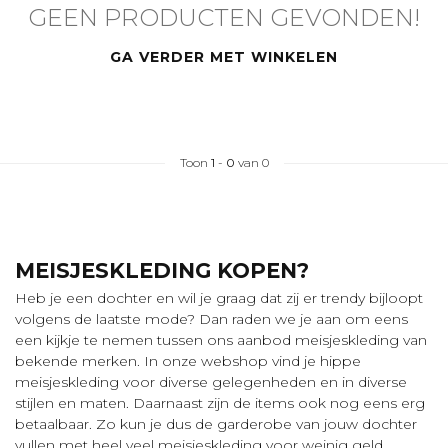
GEEN PRODUCTEN GEVONDEN!
GA VERDER MET WINKELEN
Toon
1
-
0
van 0
MEISJESKLEDING KOPEN?
Heb je een dochter en wil je graag dat zij er trendy bijloopt
volgens de laatste mode? Dan raden we je aan om eens
een kijkje te nemen tussen ons aanbod meisjeskleding van
bekende merken. In onze webshop vind je hippe
meisjeskleding voor diverse gelegenheden en in diverse
stijlen en maten. Daarnaast zijn de items ook nog eens erg
betaalbaar. Zo kun je dus de garderobe van jouw dochter
vullen met heel veel meisjeskleding voor weinig geld.