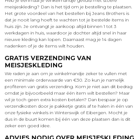
Heb je eenmaal je winkelmandje gevuld met stoere
meisjeskleding? Dan is het tijd om je bestelling te plaatsen.
Het grote voordeel van het bestellen bij Jeans Brothers is
dat je nooit lang hoeft te wachten tot je bestelde items in
huis zijn. Je ontvangt je aankoop altijd binnen 1 tot 3
werkdagen in huis, waardoor je dochter altijd snel in haar
nieuwe kleding kan lopen. Daarnaast mag je 14 dagen
nadenken of je de items wilt houden.
GRATIS VERZENDING VAN
MEISJESKLEDING
We raden je aan om je winkelmandje zeker te vullen met
een minimale orderwaarde van €30. Zo kun je namelijk
profiteren van gratis verzending. Kom je niet aan dit bedrag
omdat je bijvoorbeeld maar één item wilt bestellen? Maar
wil je toch geen extra kosten betalen? Dan bespaar je op
verzendkosten door je pakketje gratis af te halen in één van
onze fysieke winkels in Winterswijk of Eibergen. Mocht je
dus in de buurt komen bij één van deze plaatsen dan is dit
zeker een goed idee.
ADVIES NODIG OVER MEISJESKLEDING