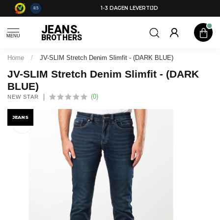
0,-
1-3 DAGEN LEVERTIJD
8.5
JEANS.
BROTHERS
MENU
Home
/
JV-SLIM Stretch Denim Slimfit - (DARK BLUE)
JV-SLIM Stretch Denim Slimfit - (DARK
BLUE)
(0)
NEW STAR
JEANS