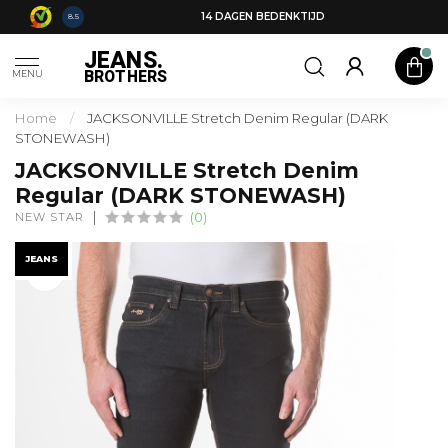
14 DAGEN BEDENKTIJD
8.5
JEANS.
BROTHERS
MENU
Home
/
JACKSONVILLE Stretch Denim Regular (DARK
STONEWASH)
JACKSONVILLE Stretch Denim
Regular (DARK STONEWASH)
NEW STAR
(0)
JEANS