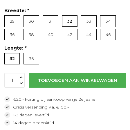
Breedte:
*
29
30
31
32
33
34
Lees meer
36
38
40
42
44
46
Lengte:
*
32
36
TOEVOEGEN AAN WINKELWAGEN
€20,- korting bij aankoop van je 2e jeans
Gratis verzending v.a. €100,-
1-3 dagen levertijd
14 dagen bedenktijd