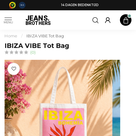
14 DAGEN BEDENKTIJD
8.5
JEANS.
BROTHERS
MENU
Home
/
IBIZA VIBE Tot Bag
IBIZA VIBE Tot Bag
(0)