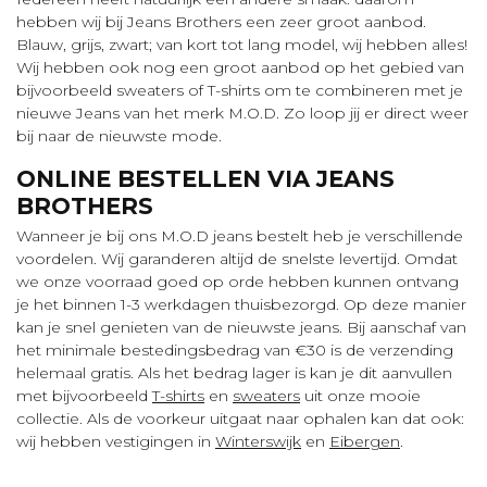
hebben wij bij Jeans Brothers een zeer groot aanbod.
Blauw, grijs, zwart; van kort tot lang model, wij hebben alles!
Wij hebben ook nog een groot aanbod op het gebied van
bijvoorbeeld sweaters of T-shirts om te combineren met je
nieuwe Jeans van het merk M.O.D. Zo loop jij er direct weer
bij naar de nieuwste mode.
ONLINE BESTELLEN VIA JEANS
BROTHERS
Wanneer je bij ons M.O.D jeans bestelt heb je verschillende
voordelen. Wij garanderen altijd de snelste levertijd. Omdat
we onze voorraad goed op orde hebben kunnen ontvang
je het binnen 1-3 werkdagen thuisbezorgd. Op deze manier
kan je snel genieten van de nieuwste jeans. Bij aanschaf van
het minimale bestedingsbedrag van €30 is de verzending
helemaal gratis. Als het bedrag lager is kan je dit aanvullen
met bijvoorbeeld
T-shirts
en
sweaters
uit onze mooie
collectie. Als de voorkeur uitgaat naar ophalen kan dat ook:
wij hebben vestigingen in
Winterswijk
en
Eibergen
.