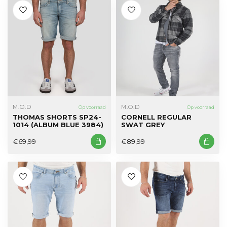
M.O.D
M.O.D
Op voorraad
Op voorraad
THOMAS SHORTS SP24-
CORNELL REGULAR
1014 (ALBUM BLUE 3984)
SWAT GREY
€69,99
€89,99