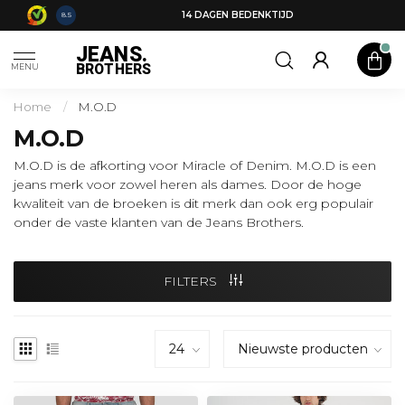
14 DAGEN BEDENKTIJD
8.5
JEANS.
BROTHERS
MENU
Home
/
M.O.D
M.O.D
M.O.D is de afkorting voor Miracle of Denim. M.O.D is een
jeans merk voor zowel heren als dames. Door de hoge
kwaliteit van de broeken is dit merk dan ook erg populair
onder de vaste klanten van de Jeans Brothers.
FILTERS