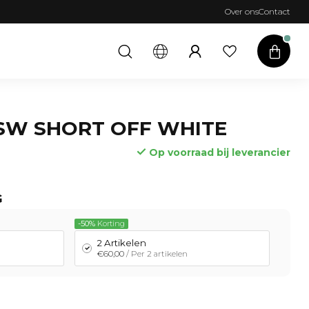
Over ons
Contact
SW SHORT OFF WHITE
Op voorraad bij leverancier
G
-50%
Korting
2 Artikelen
€60,00
/ Per 2 artikelen