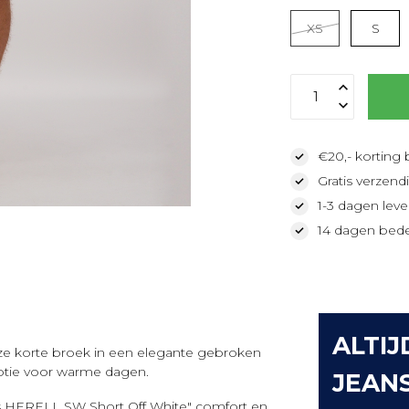
XS
S
€20,- korting 
Gratis verzendi
1-3 dagen lever
14 dagen bede
ALTIJ
ze korte broek in een elegante gebroken
 optie voor warme dagen.
JEAN
s HERELL SW Short Off White" comfort en