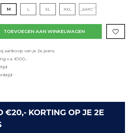
M
L
XL
XXL
XXXL
TOEVOEGEN AAN WINKELWAGEN
bij aankoop van je 2e jeans
ng v.a. €100,-
tijd
nktijd
D €20,- KORTING OP JE 2E
S