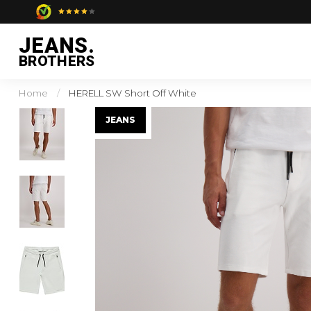
JEANS.
BROTHERS
Home
/
HERELL SW Short Off White
JEANS