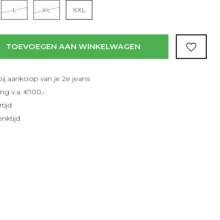
L
XL
XXL
es meer
TOEVOEGEN AAN WINKELWAGEN
bij aankoop van je 2e jeans
ng v.a. €100,-
tijd
nktijd