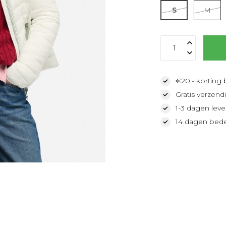
S
M
Le
€20,- korting 
Gratis verzendi
1-3 dagen lever
14 dagen bede