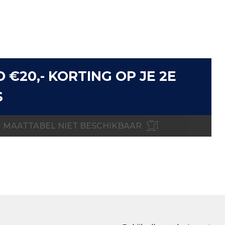
D €20,- KORTING OP JE 2E
S
MAATTABEL NIET BESCHIKBAAR