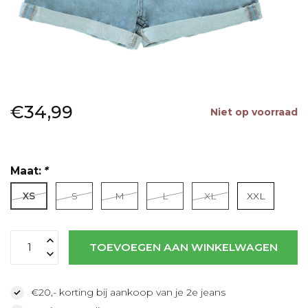
€34,99
Niet op voorraad
Maat:
*
XS
S
M
L
XL
XXL
Lees meer
TOEVOEGEN AAN WINKELWAGEN
€20,- korting bij aankoop van je 2e jeans