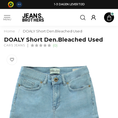
0,-
1-3 DAGEN LEVERTIJD
8.5
JEANS.
BROTHERS
MENU
Home
/
DOALY Short Den.Bleached Used
DOALY Short Den.Bleached Used
CARS JEANS
(0)