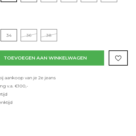
34
36
38
TOEVOEGEN AAN WINKELWAGEN
bij aankoop van je 2e jeans
ng v.a. €100,-
tijd
nktijd