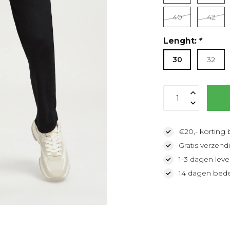
40
42
Lenght:
*
30
32
€20,- korting 
Gratis verzendi
1-3 dagen lever
14 dagen bede