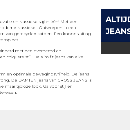
ALTIJ
e en klassieke stijl in één! Met een
n moderne klassieker. Ontworpen in een
JEAN
enim van gerecycled katoen. Een knoopsluiting
 compleet.
mbineerd met een overhemd en
chiquere stijl. De slim fit jeans kan elke
orm en optimale bewegingsvrijheid. De jeans
orsprong. De DAMIEN jeans van CROSS JEANS is
maar tijdloze look. Ga voor stijl en
de-eisen.