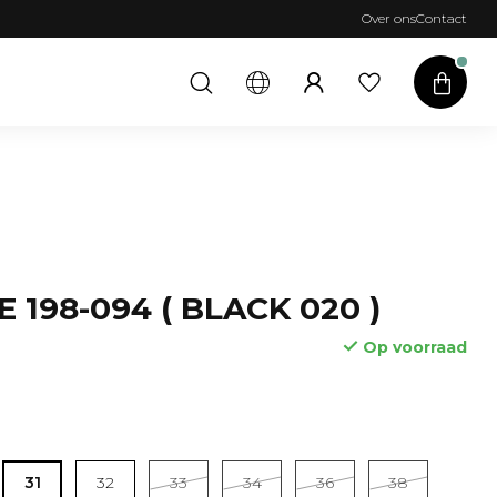
Over ons
Contact
 198-094 ( BLACK 020 )
Op voorraad
Lees meer
31
32
33
34
36
38