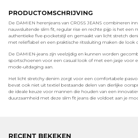
PRODUCTOMSCHRIJVING
De DAMIEN herenjeans van CROSS JEANS combineren innovati
nauwsluitende slim fit, regular rise en rechte pijp is het ee
authentieke five-pocketstijl en gemaakt van licht stretch d
met reliëflabel en een praktische ritssluiting maken de look
De DAMIEN-jeans zijn veelzijdig en kunnen worden geco
sportschoenen voor een casual look of met een jasje voor een 
mode-uitdaging aan.
Het licht stretchy denim zorgt voor een comfortabele pasv
bevat ook niet uit textiel bestaande delen van dierlijke o
de ideale keuze voor mannen die houden van een innovatieve 
duurzaamheid met deze slim fit jeans die voldoet aan je mo
RECENT BEKEKEN