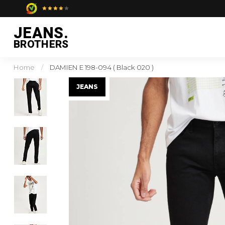
JEANS.
BROTHERS
Home
/
DAMIEN E 198-094 ( Black 020 )
JEANS