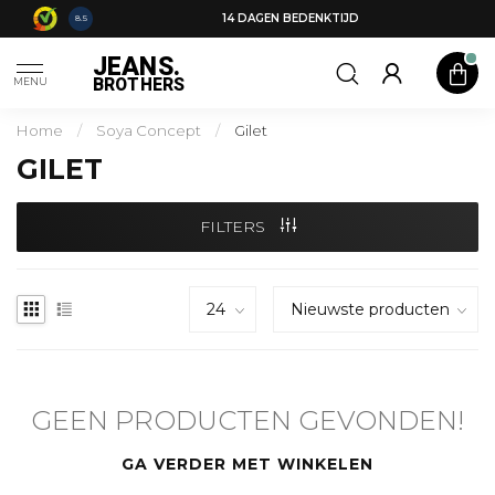
14 DAGEN BEDENKTIJD
8.5
JEANS.
BROTHERS
MENU
Home
/
Soya Concept
/
Gilet
GILET
FILTERS
GEEN PRODUCTEN GEVONDEN!
GA VERDER MET WINKELEN