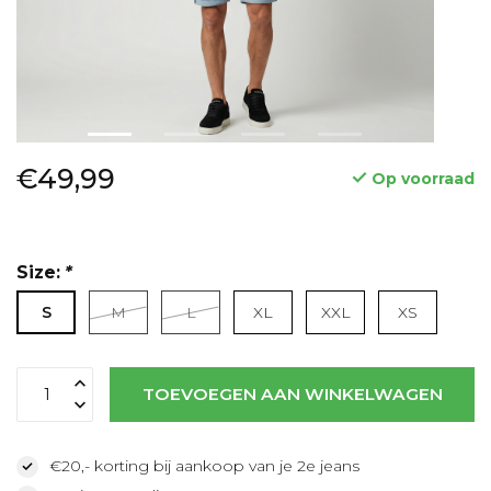
€49,99
Op voorraad
Size:
*
S
M
L
XL
XXL
XS
Lees meer
TOEVOEGEN AAN WINKELWAGEN
€20,- korting bij aankoop van je 2e jeans