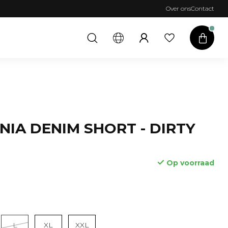
Over ons
Contact
NIA DENIM SHORT - DIRTY
Op voorraad
Lees meer
L
XL
XXL