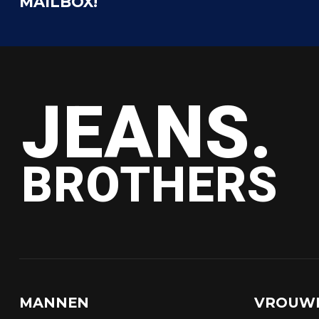
MAILBOX!
JEANS.
BROTHERS
MANNEN
VROUW