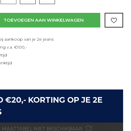
TOEVOEGEN AAN WINKELWAGEN
bij aankoop van je 2e jeans
ng v.a. €100,-
tijd
nktijd
D €20,- KORTING OP JE 2E
S
MAATTABEL NIET BESCHIKBAAR