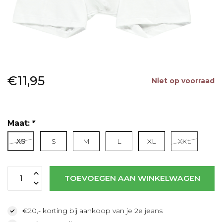
€11,95
Niet op voorraad
Maat:
*
XS
S
M
L
XL
XXL
Lees meer
TOEVOEGEN AAN WINKELWAGEN
€20,- korting bij aankoop van je 2e jeans