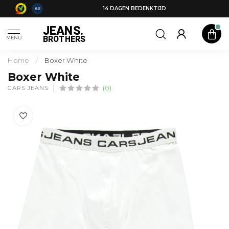
14 DAGEN BEDENKTIJD
8.5
JEANS.
BROTHERS
MENU
Home
/
Boxer White
Boxer White
CARS JEANS
(0)