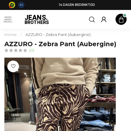
14 DAGEN BEDENKTIJD
8.5
JEANS.
BROTHERS
MENU
Home
/
AZZURO - Zebra Pant (Aubergine)
AZZURO - Zebra Pant (Aubergine)
(0)