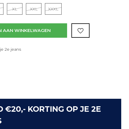
XL
XXL
XXXL
N AAN WINKELWAGEN
je 2e jeans
D €20,- KORTING OP JE 2E
S