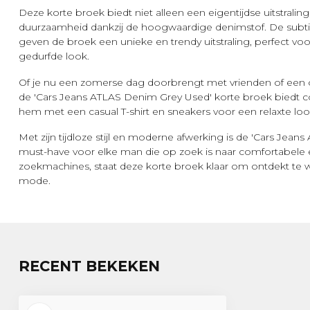
Deze korte broek biedt niet alleen een eigentijdse uitstra
duurzaamheid dankzij de hoogwaardige denimstof. De subtie
geven de broek een unieke en trendy uitstraling, perfect vo
gedurfde look.
Of je nu een zomerse dag doorbrengt met vrienden of een
de 'Cars Jeans ATLAS Denim Grey Used' korte broek biedt co
hem met een casual T-shirt en sneakers voor een relaxte loo
Met zijn tijdloze stijl en moderne afwerking is de 'Cars Je
must-have voor elke man die op zoek is naar comfortabele 
zoekmachines, staat deze korte broek klaar om ontdekt te w
mode.
RECENT BEKEKEN