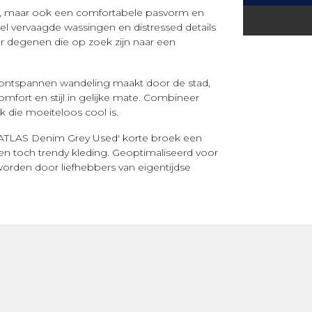
ling, maar ook een comfortabele pasvorm en
l vervaagde wassingen en distressed details
or degenen die op zoek zijn naar een
 ontspannen wandeling maakt door de stad,
mfort en stijl in gelijke mate. Combineer
k die moeiteloos cool is.
ans ATLAS Denim Grey Used' korte broek een
en toch trendy kleding. Geoptimaliseerd voor
orden door liefhebbers van eigentijdse