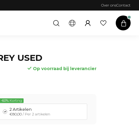
Over ons
Contact
REY USED
Op voorraad bij leverancier
-60%
Korting
ees meer
2 Artikelen
€80,00
/ Per 2 artikelen