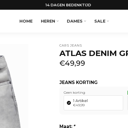
14 DAGEN BEDENKTIJD
HOME
HEREN
DAMES
SALE
CARS JEANS
ATLAS DENIM G
€49,99
JEANS KORTING
Geen korting
L
1 Artikel
€49,99
Maat:
*