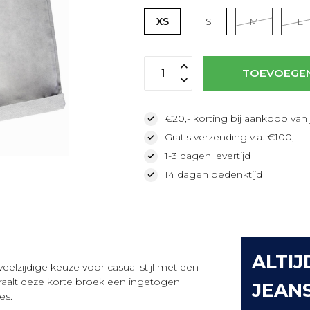
XS
S
M
L
TOEVOEGE
€20,- korting bij aankoop van 
Gratis verzending v.a. €100,-
1-3 dagen levertijd
14 dagen bedenktijd
ALTIJ
elzijdige keuze voor casual stijl met een
straalt deze korte broek een ingetogen
JEAN
es.