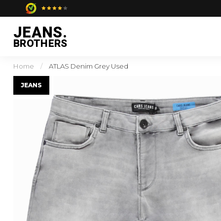
JEANS.
BROTHERS
Home
/
ATLAS Denim Grey Used
JEANS