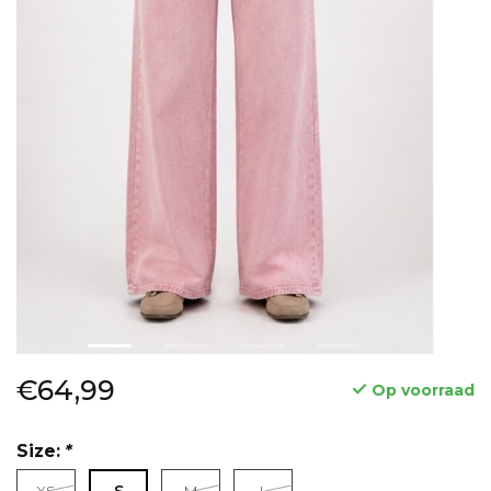
€64,99
Op voorraad
Size:
*
XS
S
M
L