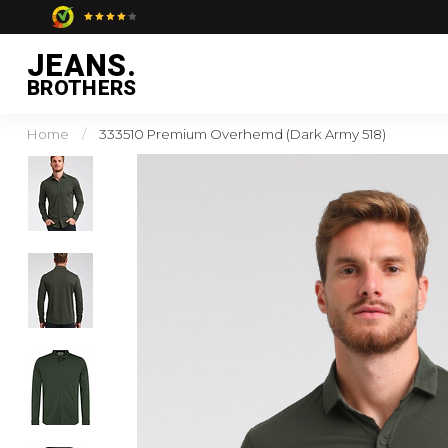
JEANS.
BROTHERS
Home
/
333510 Premium Overhemd (Dark Army 518)