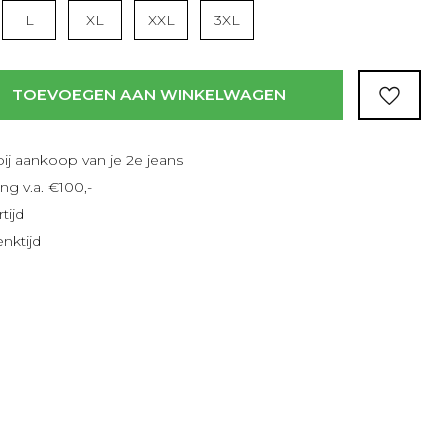
Lees meer
L
XL
XXL
3XL
TOEVOEGEN AAN WINKELWAGEN
bij aankoop van je 2e jeans
ng v.a. €100,-
tijd
nktijd