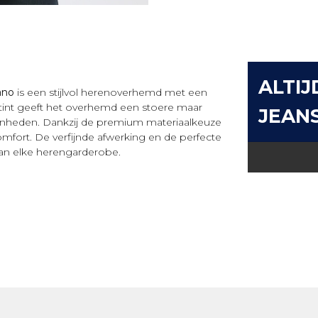
ALTIJ
ano
is een stijlvol herenoverhemd met een
tint geeft het overhemd een stoere maar
JEAN
egenheden. Dankzij de premium materiaalkeuze
mfort. De verfijnde afwerking en de perfecte
an elke herengarderobe.