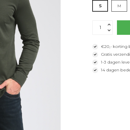
S
M
€20,- korting 
Gratis verzendi
1-3 dagen lever
14 dagen bede