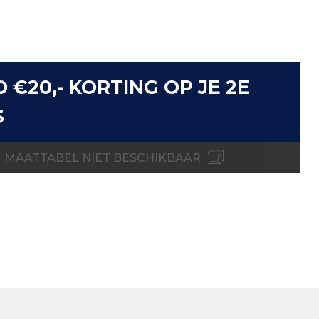
D €20,- KORTING OP JE 2E
S
MAATTABEL NIET BESCHIKBAAR