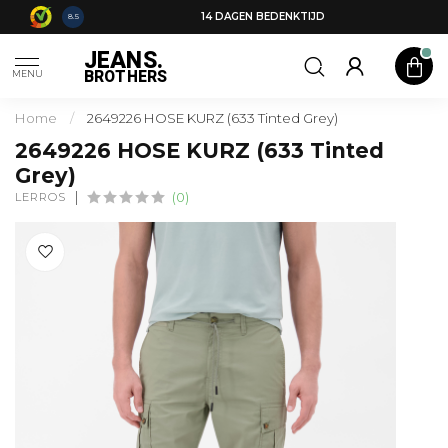
14 DAGEN BEDENKTIJD
8.5
JEANS.
BROTHERS
MENU
Home
/
2649226 HOSE KURZ (633 Tinted Grey)
2649226 HOSE KURZ (633 Tinted
Grey)
LERROS
(0)