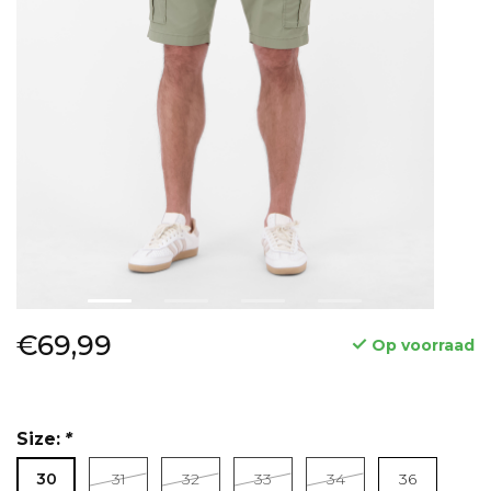
€69,99
Op voorraad
Size:
*
30
31
32
33
34
36