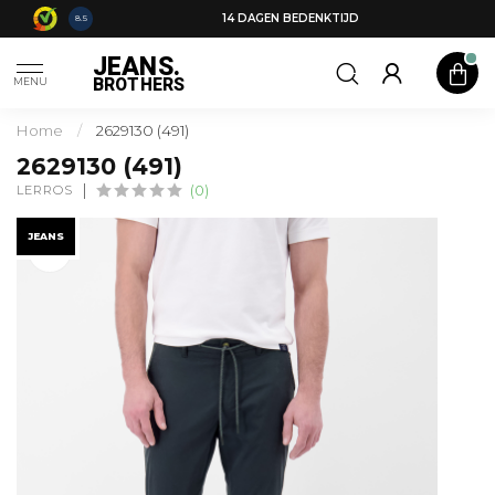
14 DAGEN BEDENKTIJD
8.5
JEANS.
BROTHERS
MENU
Home
/
2629130 (491)
2629130 (491)
LERROS
(0)
JEANS