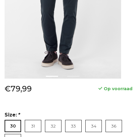
€79,99
Op voorraad
Size:
*
30
31
32
33
34
36
Lees meer