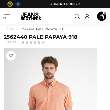
14 DAGEN BEDENKTIJD
8.5
JEANS.
BROTHERS
MENU
Home
/
2562440 PALE PAPAYA 918
2562440 PALE PAPAYA 918
LERROS
(0)