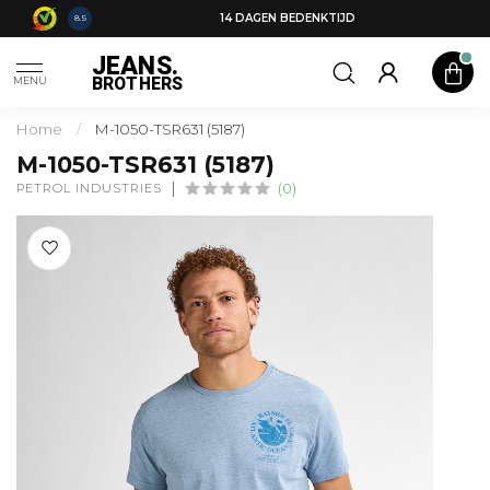
14 DAGEN BEDENKTIJD
8.5
JEANS.
BROTHERS
MENU
Home
/
M-1050-TSR631 (5187)
M-1050-TSR631 (5187)
PETROL INDUSTRIES
(0)