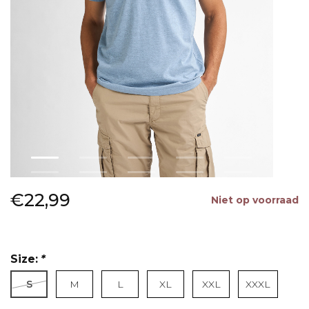
€22,99
Niet op voorraad
Size:
*
S
M
L
XL
XXL
XXXL
Lees meer