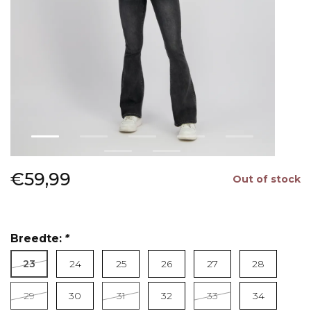
€59,99
Out of stock
Breedte:
*
23
24
25
26
27
28
Read more
29
30
31
32
33
34