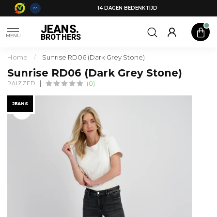
14 DAGEN BEDENKTIJD
8.5
JEANS.
BROTHERS
MENU
Home
/
Sunrise RD06 (Dark Grey Stone)
Sunrise RD06 (Dark Grey Stone)
RAIZZED
(0)
JEANS