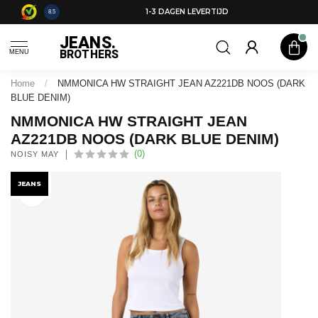
0,-
1-3 DAGEN LEVERTIJD
8.5
JEANS.
BROTHERS
MENU
Home
/
NMMONICA HW STRAIGHT JEAN AZ221DB NOOS (DARK
BLUE DENIM)
NMMONICA HW STRAIGHT JEAN
AZ221DB NOOS (DARK BLUE DENIM)
(0)
NOISY MAY
JEANS