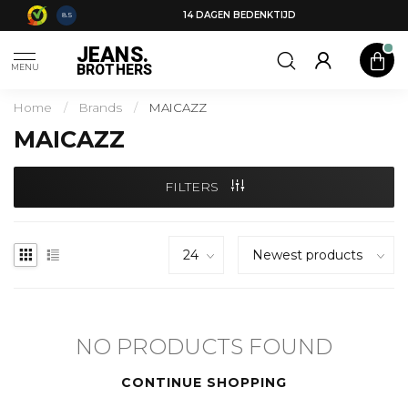
14 DAGEN BEDENKTIJD
8.5
JEANS.
BROTHERS
MENU
Home
/
Brands
/
MAICAZZ
MAICAZZ
FILTERS
NO PRODUCTS FOUND
CONTINUE SHOPPING